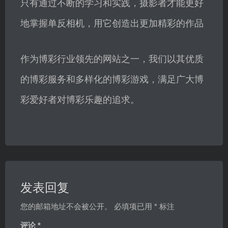
只有通过不断的学习和实践，摄影者才能更好
地掌握单反相机，用它创造出更加精彩的作品
作为博彩行业领先的网站之一，我们以其优质
的博彩服务和多样化的博彩游戏，满足广大博
彩爱好者对博彩乐趣的追求。
发表回复
您的邮箱地址不会被公开。
必填项已用
*
标注
评论
*