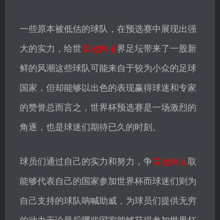
一些原本被低估的球队，在预选赛中展现出强
大的实力，给世
皇冠网址
界足坛带来了一股新
鲜的风潮这些球队可能来自于较为小众的足球
国家，但却能够以出色的表现赢得球迷和专家
的赞誉总而言之，世界杯预选赛是一场激烈的
角逐，也是球迷们期待已久的时刻。
球员们通过自己的实力和努力，争
皇冠网址
取
能够代表自己的国家参加世界杯而球迷们则为
自己支持的球队呐喊助威，为球员们提供无穷