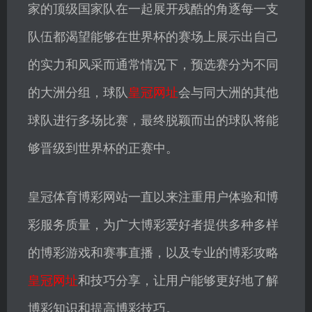
家的顶级国家队在一起展开残酷的角逐每一支
队伍都渴望能够在世界杯的赛场上展示出自己
的实力和风采而通常情况下，预选赛分为不同
的大洲分组，球队
皇冠网址
会与同大洲的其他
球队进行多场比赛，最终脱颖而出的球队将能
够晋级到世界杯的正赛中。
皇冠体育博彩网站一直以来注重用户体验和博
彩服务质量，为广大博彩爱好者提供多种多样
的博彩游戏和赛事直播，以及专业的博彩攻略
皇冠网址
和技巧分享，让用户能够更好地了解
博彩知识和提高博彩技巧。