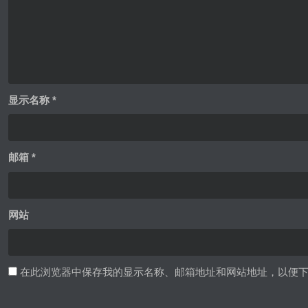
显示名称
*
邮箱
*
网站
在此浏览器中保存我的显示名称、邮箱地址和网站地址，以便