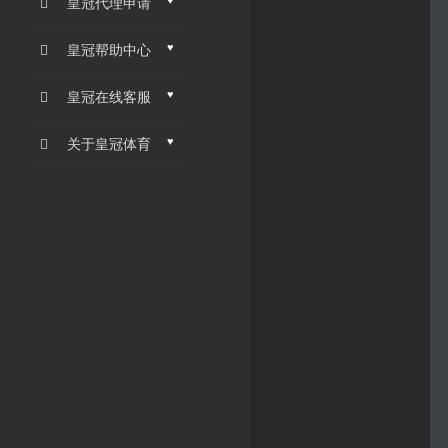
♥
皇冠代理申请
♥
皇冠帮助中心
♥
皇冠在线客服
♥
关于皇冠体育