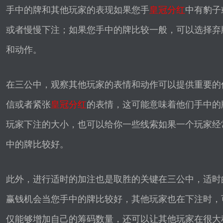
手中的牌和其他玩家的表现如果您手
皇冠分红
中有豹子
或者慢慢下注；如果您手中的牌比较一般，可以选择弃
和动作。
在三公中，观察其他玩家的表情和动作可以提供重要的
信或者紧张
皇冠分红
的表情，这可能意味着他们手中的
玩家下注的大小，也可以给你一些线索如果一个玩家经
中的牌比较好。
此外，进行适时的加注也是取胜的关键在三公中，适时
赢钱机会当您手中的牌比较好，其他玩家也在下注时，
仅能够增加自己的筹码数量，还可以让其他玩家在很大