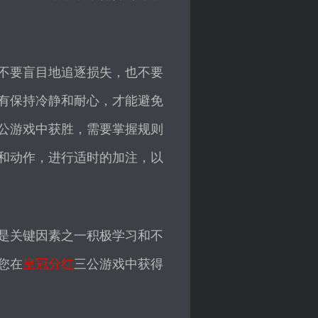
不要盲目地追逐损失，也不要
有保持冷静和耐心，才能避免
公游戏中获胜，需要掌握规则
和动作，进行适时的加注，以
是关键因素之一积极学习和不
您在
皇冠分红
三公游戏中获得