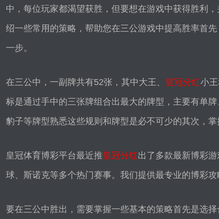
中，每位玩家都渴望获胜，但要想在游戏中获得胜利，
绍一些常用的策略，帮助您在三公游戏中提高胜率首先
一步。
在三公中，一副牌共有52张，其中大王、
皇冠分红
小王
标是通过手中的三张牌组合出最大的牌型，主要有单牌
豹子等牌型熟悉这些规则和牌型是必不可少的其次，掌
皇冠体育博彩平台最近推
皇冠分红
出了多款最新博彩游
球、斯诺克等多个热门赛事。我们提供最专业的博彩攻
要在三公中胜出，需要掌握一些基本的策略首先是选择