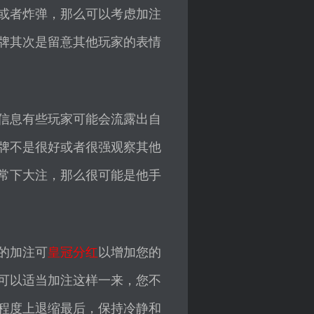
或者炸弹，那么可以考虑加注
牌其次是留意其他玩家的表情
信息有些玩家可能会流露出自
牌不是很好或者很强观察其他
常下大注，那么很可能是他手
的加注可
皇冠分红
以增加您的
可以适当加注这样一来，您不
程度上退缩最后，保持冷静和