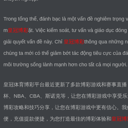
Trong tổng thể, đánh bạc là một vấn đề nghiêm trọng 
m
皇冠博彩
ặt. Việc kiểm soát, tư vấn và giáo dục đóng 
giải quyết vấn đề này. Chỉ
皇冠博彩
thông qua những nỗ
chúng ta mới có thể giảm bớt tác động tiêu cực của đ
môi trường sống lành mạnh hơn cho tất cả mọi người.
皇冠体育博彩平台最近更新了多款博彩游戏和赛事直播
杯、NBA、CBA、斯诺克等，让您在博彩游戏中享受
博彩攻略和技巧分享，让您在博彩游戏中更有信心。我
便，充值提款便捷，为您打造最佳的博彩体验和
皇冠博