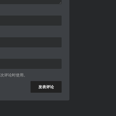
下次评论时使用。