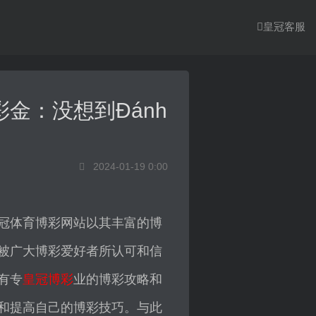
皇冠客服
金：没想到Đánh
2024-01-19 0:00
冠体育博彩网站以其丰富的博
被广大博彩爱好者所认可和信
有专
皇冠博彩
业的博彩攻略和
和提高自己的博彩技巧。与此