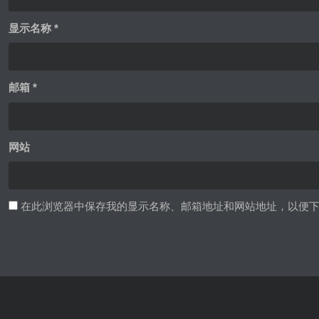
显示名称
*
邮箱
*
网站
在此浏览器中保存我的显示名称、邮箱地址和网站地址，以便