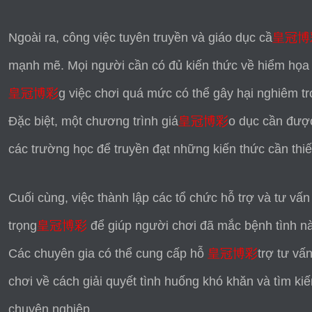
Ngoài ra, công việc tuyên truyền và giáo dục cầ
皇冠博
mạnh mẽ. Mọi người cần có đủ kiến thức về hiểm họa 
皇冠博彩
g việc chơi quá mức có thể gây hại nghiêm t
Đặc biệt, một chương trình giá
皇冠博彩
o dục cần được 
các trường học để truyền đạt những kiến thức cần thiế
Cuối cùng, việc thành lập các tổ chức hỗ trợ và tư vấ
trọng
皇冠博彩
để giúp người chơi đã mắc bệnh tình nà
Các chuyên gia có thể cung cấp hỗ
皇冠博彩
trợ tư vấ
chơi về cách giải quyết tình huống khó khăn và tìm k
chuyên nghiệp.