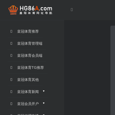
皇冠体育推荐
皇冠体育管理端
皇冠体育会员端
皇冠体育TG推荐
皇冠体育其他
♥
皇冠体育新闻
♥
皇冠会员开户