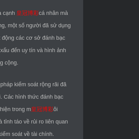
ía cạnh
皇冠博彩
cá nhân mà
óng, một số người đã sử dụng
ạt động các cơ sở đánh bạc
xấu đến uy tín và hình ảnh
ng cộng.
pháp kiểm soát rộng rãi đã
i. Các hình thức đánh bạc
 hiện trong m
皇冠博彩
ôi
tỉnh táo về rủi ro liên quan
iểm soát về tài chính.