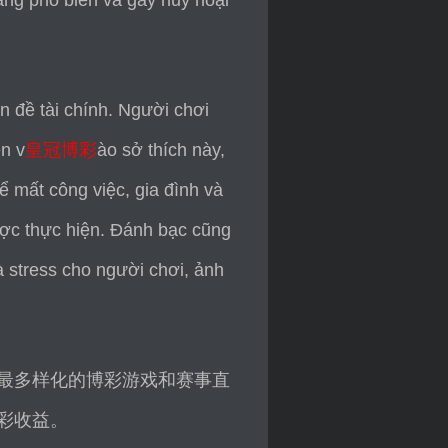
àng phổ biến và gây hủy hoại
ấn đề tài chính. Người chơi
ền v
皇冠博彩
ào sở thích này,
ể mất công việc, gia đình và
ược thực hiện. Đánh bạc cũng
 stress cho người chơi, ảnh
最多样化的博彩游戏和赛事直
彩收益。