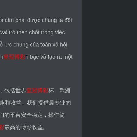
và cần phải được chúng ta đối
vai trò then chốt trong việc
 lực chung của toàn xã hội,
án
皇冠博彩
h bạc và tạo ra một
，包括世界
皇冠博彩
杯、欧洲
乐趣和收益。我们提供最专业的
们的平台安全稳定，操作简
彩
最高的博彩收益。