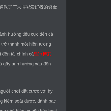
确保了广大博彩爱好者的资金
 ảnh hưởng tiêu cực đến cả
 trở thành một hiện tượng
ỉ đến tài chính cá
皇冠博彩
và gây ảnh hưởng xấu đến
 người chơi đặt cược với hy
ng kiểm soát được, đánh bạc