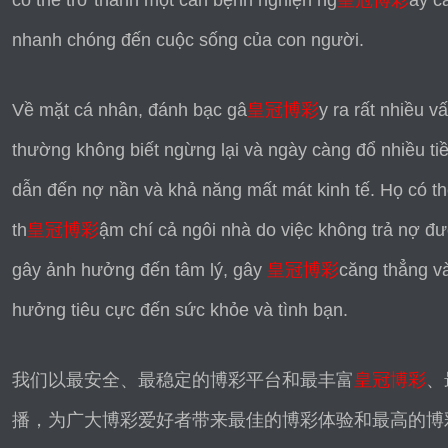
có thể trở thành một căn bệnh nghiện ng
皇冠博彩
ày c
nhanh chóng đến cuộc sống của con người.
Về mặt cá nhân, đánh bạc gâ
皇冠博彩
y ra rất nhiều v
thường không biết ngừng lại và ngày càng đổ nhiều ti
dẫn đến nợ nần và khả năng mất mát kinh tế. Họ có th
th
皇冠博彩
ậm chí cả ngôi nhà do việc không trả nợ đ
gây ảnh hưởng đến tâm lý, gây
皇冠博彩
căng thẳng và
hưởng tiêu cực đến sức khỏe và tình bạn.
我们以最安全、最稳定的博彩平台和最丰富
皇冠博彩
、
播，为广大博彩爱好者带来最佳的博彩体验和最高的博