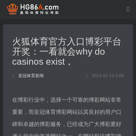
火狐体育官方入口博彩平台
开奖：一看就会why do
casinos exist，
皇冠体育新闻
2024-01-14 0:06
在博彩行业中，选择一个可靠的博彩网站非常
重要，而皇冠体育博彩网站以其良好的用户口
碑和卓越的博彩服务，已经成为广大博彩爱好