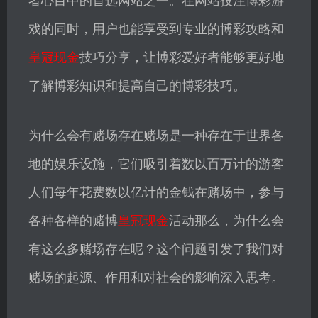
者心目中的首选网站之一。在网站投注博彩游
戏的同时，用户也能享受到专业的博彩攻略和
皇冠现金
技巧分享，让博彩爱好者能够更好地
了解博彩知识和提高自己的博彩技巧。
为什么会有赌场存在赌场是一种存在于世界各
地的娱乐设施，它们吸引着数以百万计的游客
人们每年花费数以亿计的金钱在赌场中，参与
各种各样的赌博
皇冠现金
活动那么，为什么会
有这么多赌场存在呢？这个问题引发了我们对
赌场的起源、作用和对社会的影响深入思考。