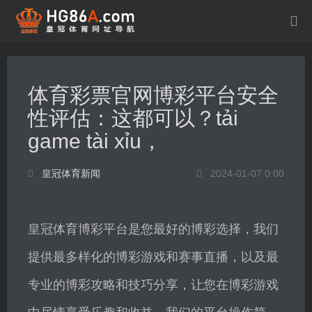
体育彩票官网博彩平台安全
性评估：这都可以？tải
game tài xỉu，
皇冠体育新闻
2024-01-07 0:00
皇冠体育博彩平台是您最好的博彩选择，我们
提供最多样化的博彩游戏和赛事直播，以及最
专业的博彩攻略和技巧分享，让您在博彩游戏