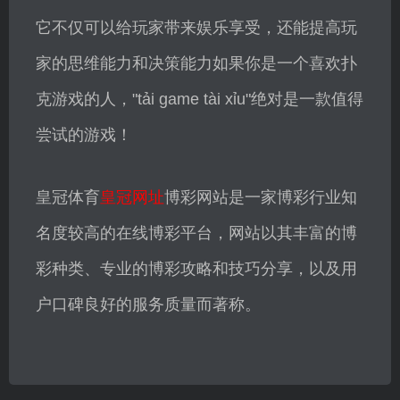
它不仅可以给玩家带来娱乐享受，还能提高玩
家的思维能力和决策能力如果你是一个喜欢扑
克游戏的人，"tải game tài xỉu"绝对是一款值得
尝试的游戏！
皇冠体育
皇冠网址
博彩网站是一家博彩行业知
名度较高的在线博彩平台，网站以其丰富的博
彩种类、专业的博彩攻略和技巧分享，以及用
户口碑良好的服务质量而著称。