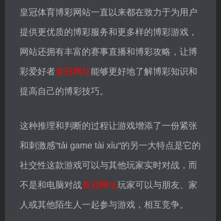
皇冠体育博彩网站一直以来都在致力于为用户
提供更优质的博彩服务和更多样的博彩游戏，
网站还拥有丰富的赛事直播和博彩攻略，让博
彩爱好者
皇冠网址
能够更好地了解博彩知识和
提高自己的博彩技巧。
这种推理和判断的过程让游戏增添了一份紧张
和刺激感"tải game tài xỉu"的另一大特点是它的
社交性这款游戏可以与其他玩家实时对战，而
不是和电脑对战
皇冠网址
玩家可以与朋友、家
人或其他陌生人一起参与游戏，相互竞争。