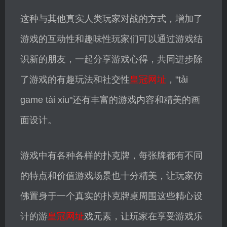
这种与其他真实人类玩家对战的方式，增加了
游戏的互动性和趣味性玩家们可以通过游戏结
识新的朋友，一起分享游戏心得，共同进步除
了游戏的有趣玩法和社交性
皇冠网址
，"tải
game tài xỉu"还有丰富的游戏内容和精美的画
面设计。
游戏中有各种各样的扑克牌，每张牌都有不同
的特点和价值游戏场景也十分精美，让玩家仿
佛置身于一个真实的扑克牌桌周围这些精心设
计的游
皇冠网址
戏元素，让玩家在享受游戏乐