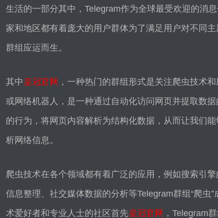
生活的一部分其中，Telegram作为全球最受欢迎的
家和地区都有着庞大的用户群体为了满足用户对不同主题的
群组应运而生。
其中
皇冠官网
，一种热门的群组形式是关注爬虫技术和
或网络机器人，是一种通过自动化访问网页并提取数据
的行为，将网页内容解析为结构化数据，从而让我们能
析网络信息。
爬虫技术在各个领域都有着广泛的应用，例如搜索引擎
信息整理、社交媒体数据的分析等Telegram群组“爬
术爱好者和专业人士的社区首先
皇冠官网
，Telegr