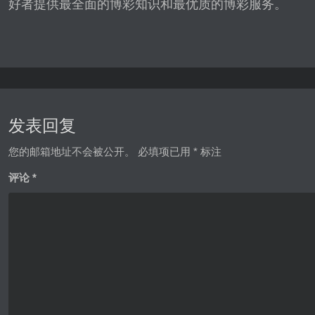
好者提供最全面的博彩知识和最优质的博彩服务。
发表回复
您的邮箱地址不会被公开。
必填项已用
*
标注
评论
*