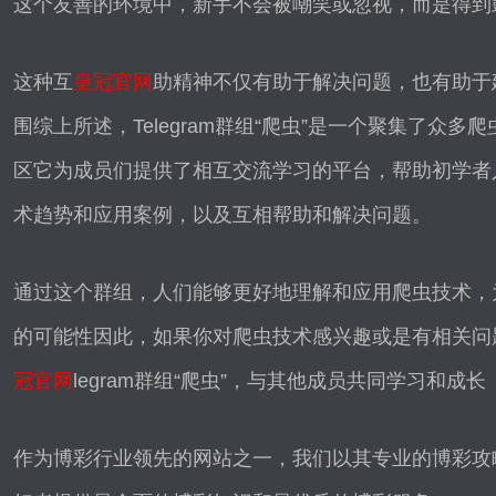
这个友善的环境中，新手不会被嘲笑或忽视，而是得到
这种互
皇冠官网
助精神不仅有助于解决问题，也有助于
围综上所述，Telegram群组“爬虫”是一个聚集了众
区它为成员们提供了相互交流学习的平台，帮助初学者
术趋势和应用案例，以及互相帮助和解决问题。
通过这个群组，人们能够更好地理解和应用爬虫技术，
的可能性因此，如果你对爬虫技术感兴趣或是有相关问
冠官网
legram群组“爬虫”，与其他成员共同学习和成长
作为博彩行业领先的网站之一，我们以其专业的博彩攻