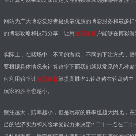
率计算可以帮助玩家决定投注的数量和选择哪种赌注，
网站为广大博彩爱好者提供最优质的博彩服务和最多样
的博彩攻略和技巧分享，让用
皇冠体育
户能够在博彩游
实际上，在赌场中，不同的游戏，不同的下注方式，赔
要根据具体情况来计算赔率下面我们就以常见的几种赌
何利用赔率计
皇冠体育
算提高胜率1.轮盘赌在轮盘赌
玩家的胜率也越小。
赌注越大，赔率越小，但是玩家的胜率也越大因此，在
己的经济实力和风险承受能力来决定2.二十一点在二十