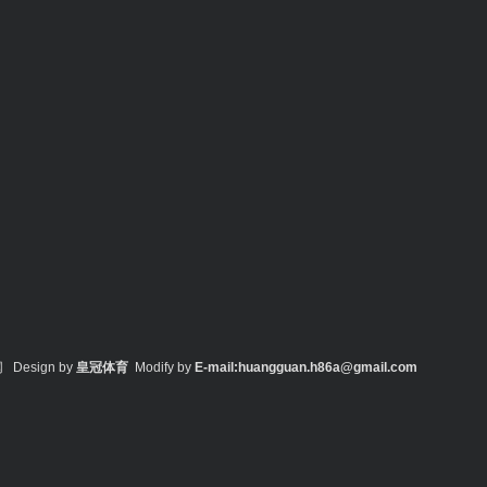
 Design by
皇冠体育
Modify by
E-mail:huangguan.h86a@gmail.com