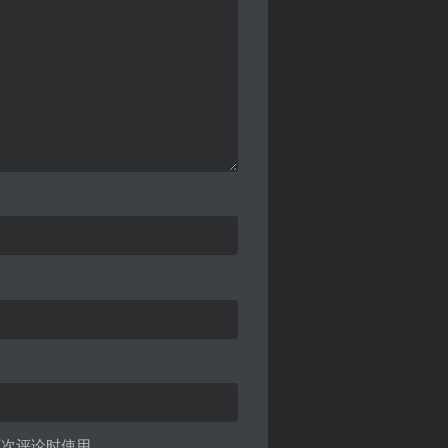
下次评论时使用。