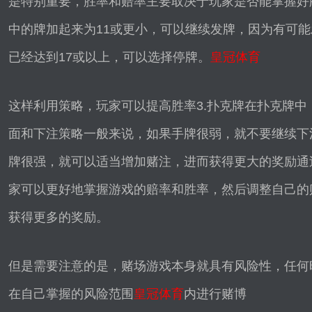
是特别重要，胜率和赔率主要取决于玩家是否能掌握好
中的牌加起来为11或更小，可以继续发牌，因为有可
已经达到17或以上，可以选择停牌。
皇冠体育
这样利用策略，玩家可以提高胜率3.扑克牌在扑克牌
面和下注策略一般来说，如果手牌很弱，就不要继续下
牌很强，就可以适当增加赌注，进而获得更大的奖励通
家可以更好地掌握游戏的赔率和胜率，然后调整自己的
获得更多的奖励。
但是需要注意的是，赌场游戏本身就具有风险性，任何
在自己掌握的风险范围
皇冠体育
内进行赌博