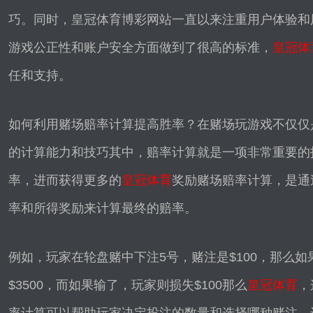
巧。同时，皇冠体育博彩网站一直以来注重用户体验和
游戏公正性和账户安全方面做到了很高的标准，
皇冠体
任和支持。
如何利用赌场赔率计算提高胜率？在赌场玩游戏不仅仅
的计算能力和技巧其中，赔率计算就是一项非常重要的
率，进而获得更多的
皇冠体育
奖励赌场赔率计算，是通
率和所得奖励来计算最终的赔率。
例如，玩家在轮盘赌中下注5号，赌注是$100，那么如
$3500，而如果输了，玩家则损失$100那么
皇冠体育
，