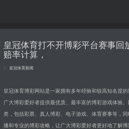
皇冠体育打不开博彩平台赛事回
赔率计算，
皇冠体育新闻
皇冠体育博彩网站是一家拥有多年经验和较高知名度的
广大博彩爱好者提供最优质、最丰富的博彩游戏体验。
类，包括彩票、真人博彩、电子游戏、体育赛事等，同
播和专业的博彩攻略，让广大博彩爱好者更好地了解博