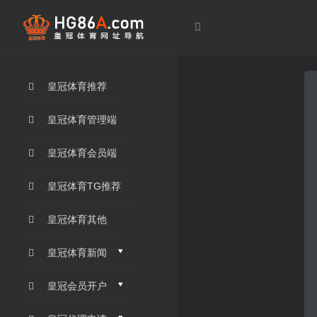
皇冠体育推荐
皇冠体育管理端
皇冠体育会员端
皇冠体育TG推荐
皇冠体育其他
♥
皇冠体育新闻
♥
皇冠会员开户