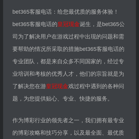
bet365客服电话：给您最优质的服务体验！
bet365客服电话的
皇冠现金
诞生，是bet365公
司为了解决用户在游戏过程中出现的问题和需
要帮助的情况所采取的措施bet365客服电话的
专业团队，都是来自众多不同国家的，经过专
业培训和考核的优秀人才，他们的宗旨就是为
了解决您在游
皇冠现金
戏过程中遇到的各种问
题，为您提供贴心、专业、快捷的服务。
作为博彩行业的领先者之一，我们拥有最专业
的博彩攻略和技巧分享，以及最全面、最优质