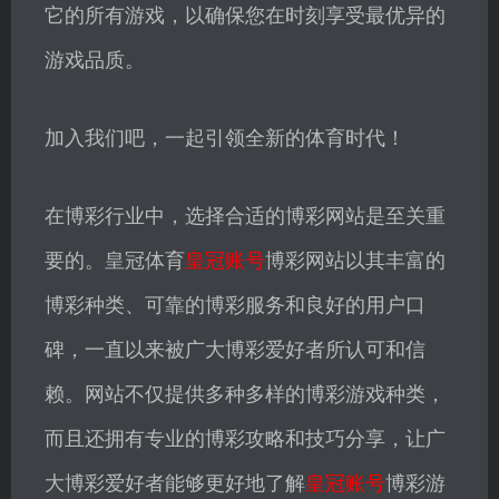
它的所有游戏，以确保您在时刻享受最优异的
游戏品质。
加入我们吧，一起引领全新的体育时代！
在博彩行业中，选择合适的博彩网站是至关重
要的。皇冠体育
皇冠账号
博彩网站以其丰富的
博彩种类、可靠的博彩服务和良好的用户口
碑，一直以来被广大博彩爱好者所认可和信
赖。网站不仅提供多种多样的博彩游戏种类，
而且还拥有专业的博彩攻略和技巧分享，让广
大博彩爱好者能够更好地了解
皇冠账号
博彩游