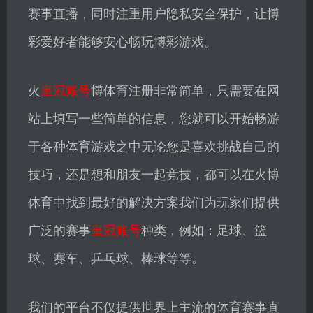
赛事直播，同时注重用户隐私安全保护，让博
彩爱好者能够安心畅玩博彩游戏。
火
皇冠账号
博体育注册非常简单，只需要在网
站上填写一些简单的信息，您就可以开始畅游
于各种体育游戏之中无论您是喜欢挑战自己的
技巧，还是想和朋友一起竞技，都可以在火博
体育中找到最好的解决方案我们为玩家们提供
广泛的赛事
皇冠账号
种类，例如：足球、篮
球、赛车、乒乓球、棒球等等。
我们的平台不仅提供世界上主流的体育赛事直