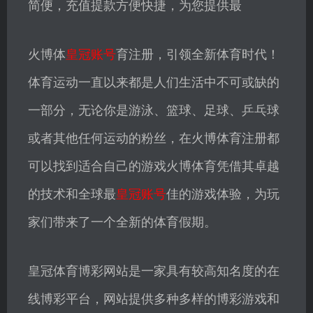
简便，充值提款方便快捷，为您提供最
火博体
皇冠账号
育注册，引领全新体育时代！
体育运动一直以来都是人们生活中不可或缺的
一部分，无论你是游泳、篮球、足球、乒乓球
或者其他任何运动的粉丝，在火博体育注册都
可以找到适合自己的游戏火博体育凭借其卓越
的技术和全球最
皇冠账号
佳的游戏体验，为玩
家们带来了一个全新的体育假期。
皇冠体育博彩网站是一家具有较高知名度的在
线博彩平台，网站提供多种多样的博彩游戏和