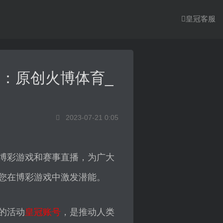
皇冠客服
：原创火博体育_
2023-07-21 0:05
博彩游戏和赛事直播，为广大
您在博彩游戏中激发潜能。
的活动
皇冠账号
，是推动人类