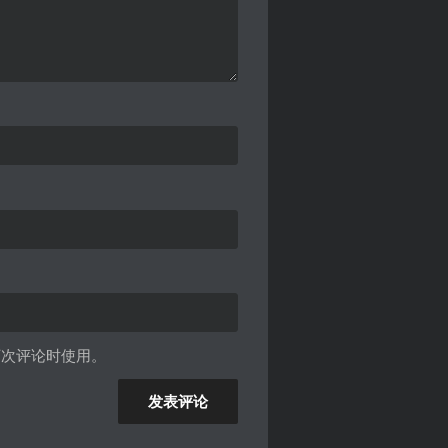
下次评论时使用。