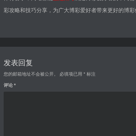
彩攻略和技巧分享，为广大博彩爱好者带来更好的博彩
发表回复
您的邮箱地址不会被公开。
必填项已用
*
标注
评论
*