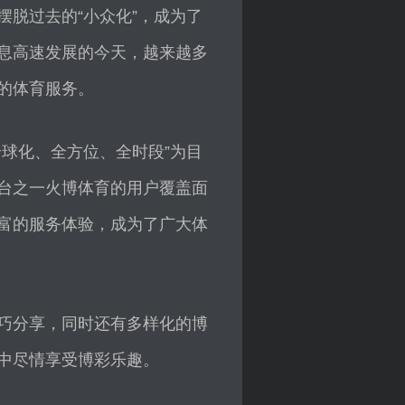
脱过去的“小众化”，成为了
息高速发展的今天，越来越多
的体育服务。
球化、全方位、全时段”为目
台之一火博体育的用户覆盖面
富的服务体验，成为了广大体
巧分享，同时还有多样化的博
中尽情享受博彩乐趣。