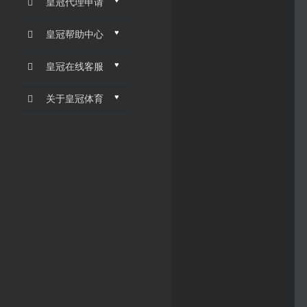
♥
皇冠代理申请
♥
皇冠帮助中心
♥
皇冠在线客服
♥
关于皇冠体育