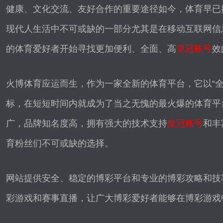
健康、文化交流、友好合作的重要途径如今，体育早已摆
现代人生活中不可或缺的一部分尤其是在移动互联网信
的体育爱好者开始寻找更加便利、全面、高
皇冠账号
效
火博体育应运而生，作为一家全新的体育平台，它以“全
标，在短短时间内就成为了当之无愧的最火爆的体育平
广，品牌知名度高，拥有强大的技术支持
皇冠账号
和丰
育粉丝们不可或缺的选择。
网站提供安全、稳定的博彩平台和专业的博彩攻略和技
彩游戏和赛事直播，让广大博彩爱好者能够在博彩游戏