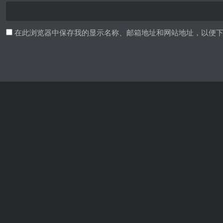
在此浏览器中保存我的显示名称、邮箱地址和网站地址，以便