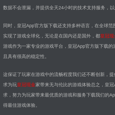
数据不会泄漏，并提供全天24小时的技术支持服务，
同时，皇冠App官方版下载还支持多种语言，在全球范
实现了游戏全球化，无论是在国内还是国外，都
皇冠现
游戏作为一家专业的游戏平台，皇冠App官方版下载的
且具有很高的稳定性。
这保证了玩家在游戏中的流畅程度我们还不断创新，提
求为玩
皇冠现金
家带来无与伦比的游戏体验总之，皇冠
求，努力为玩家带来最优质的游戏和服务下载我们的Ap
得最佳游戏体验。