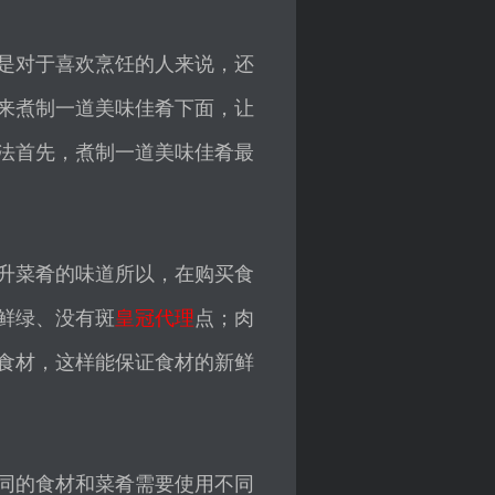
是对于喜欢烹饪的人来说，还
来煮制一道美味佳肴下面，让
法首先，煮制一道美味佳肴最
升菜肴的味道所以，在购买食
鲜绿、没有斑
皇冠代理
点；肉
食材，这样能保证食材的新鲜
同的食材和菜肴需要使用不同