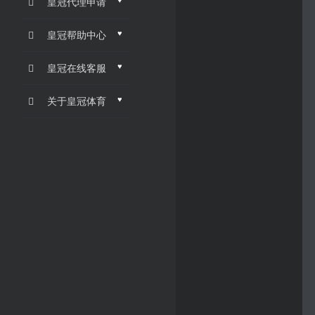
♥
皇冠代理申请
♥
皇冠帮助中心
♥
皇冠在线客服
♥
关于皇冠体育