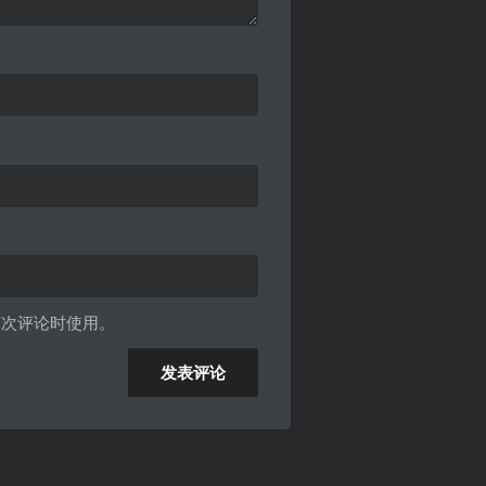
下次评论时使用。