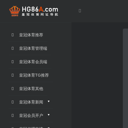
皇冠体育推荐
皇冠体育管理端
皇冠体育会员端
皇冠体育TG推荐
皇冠体育其他
♥
皇冠体育新闻
♥
皇冠会员开户