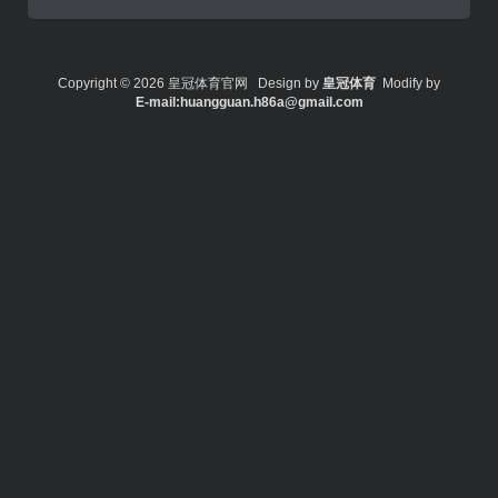
Copyright © 2026 皇冠体育官网 Design by
皇冠体育
Modify by
E-mail:huangguan.h86a@gmail.com