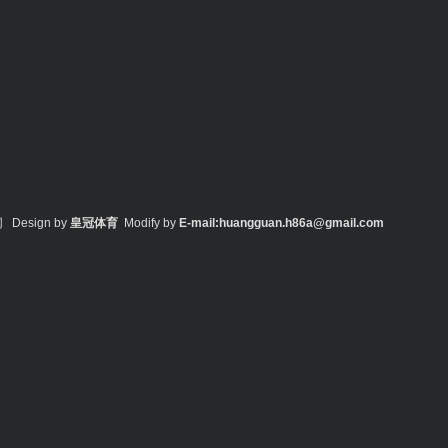
 Design by
皇冠体育
Modify by
E-mail:huangguan.h86a@gmail.com
Not Found