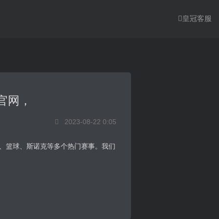
皇冠客服
 官网，
2023-08-22 0:05
、篮球、斯诺克等多个热门赛事。我们