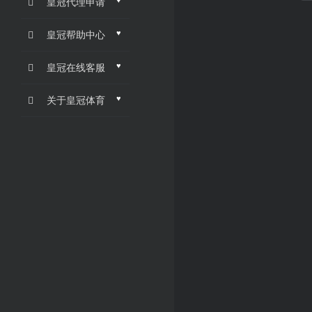
♥
皇冠代理申请
♥
皇冠帮助中心
♥
皇冠在线客服
♥
关于皇冠体育