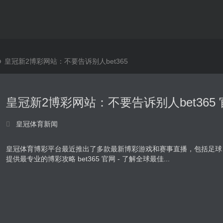
皇冠新2博彩网站：不要告诉别人bet365
皇冠新2博彩网站：不要告诉别人bet365
皇冠体育新闻
皇冠体育博彩平台最近推出了多款最新博彩游戏和赛事直播，包括足球
提供最专业的博彩攻略 bet365 官网 - 了解全球最佳...