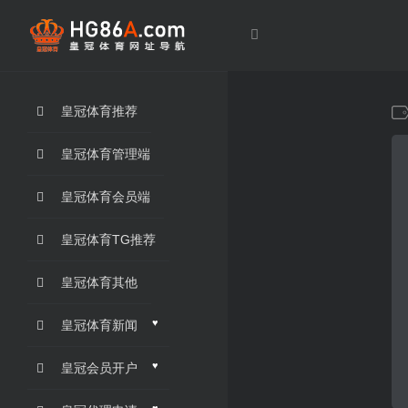
皇冠体育推荐
皇冠体育管理端
皇冠体育会员端
皇冠体育TG推荐
皇冠体育其他
♥
皇冠体育新闻
♥
皇冠会员开户