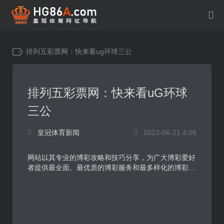
排列五彩票网：快来看ug环球三公
排列五彩票网：快来看uG环球
三公
皇冠体育新闻
2023-06-21 4:06
网站以其专业的博彩攻略和技巧分享，为广大博彩爱好
者提供最全面、最优质的博彩服务和最多样化的博彩游
戏和赛事直播，让用户能够在博彩游戏中尽情享受博彩
乐...