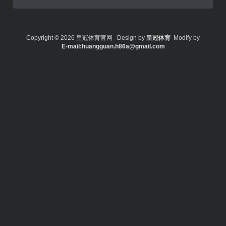
Copyright © 2026 皇冠体育官网 Design by
皇冠体育
Modify by
E-mail:huangguan.h86a@gmail.com