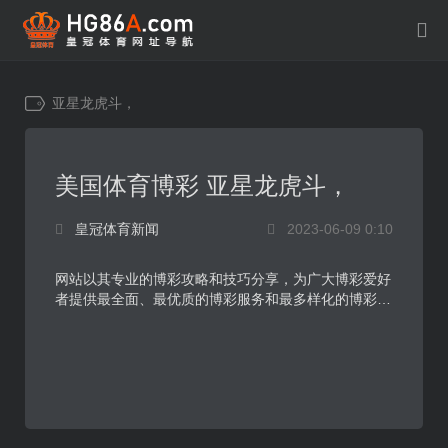
亚星龙虎斗，
美国体育博彩 亚星龙虎斗，
皇冠体育新闻
2023-06-09 0:10
网站以其专业的博彩攻略和技巧分享，为广大博彩爱好
者提供最全面、最优质的博彩服务和最多样化的博彩游
戏和赛事直播，让用户能够在博彩游戏中尽情享受博彩
乐...